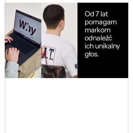
Od 7 lat 
pomagam 
markom 
odnaleźć 
ich unikalny 
głos.
POZNAJ MNIE