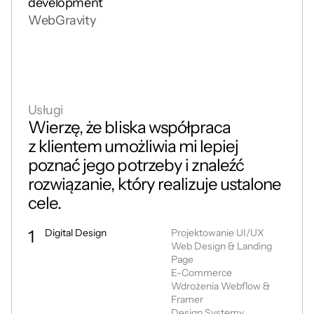
development
WebGravity
Usługi
Wierzę, że bliska współpraca 
z klientem umożliwia mi lepiej 
poznać jego potrzeby i znaleźć 
rozwiązanie, który realizuje ustalone 
cele.
1
Digital Design
Projektowanie UI/UX

Web Design & Landing 
Page

E-Commerce

Wdrożenia Webflow & 
Framer

Design Systemy
