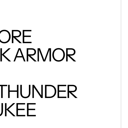
ORE
NK ARMOR
 THUNDER
UKEE