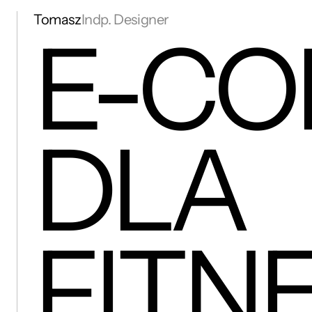
Tomasz
Indp. Designer
E-C
DLA
FITN