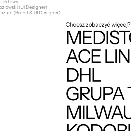
ojektowy
złowski (UI Designer)
isztan (Brand & UI Designer)
Chcesz zobaczyć więcej?
MEDIST
ACE LI
DHL
GRUPA
MILWA