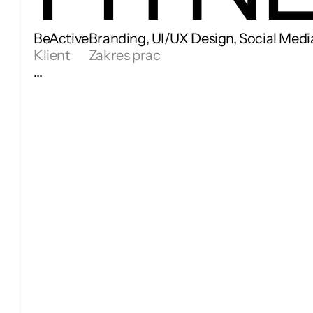
BeActive
Branding, UI/UX Design, Social Medi
Klient
Zakres prac
…