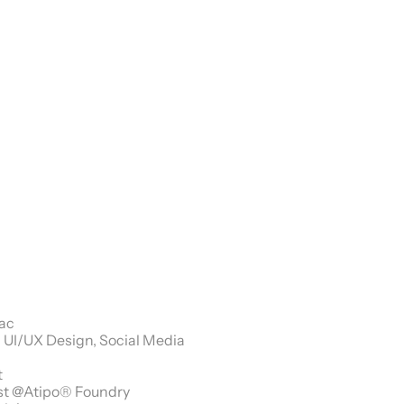
ac
 UI/UX Design, Social Media 
t
t @Atipo® Foundry