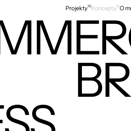
10
16
Projekty
Koncepty
O m
OMMER
 BR
ESS